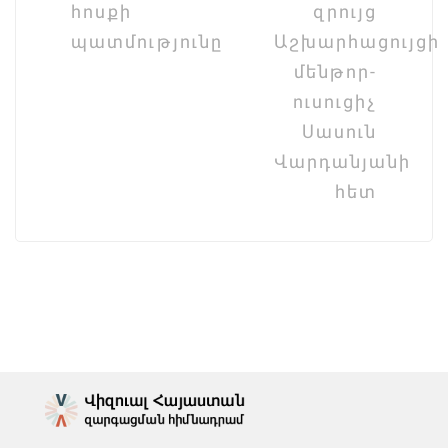
հոսքի
զրույց
պատմությունը
Աշխարհացույցի
մենթոր-
ուսուցիչ
Սասուն
Վարդանյանի
հետ