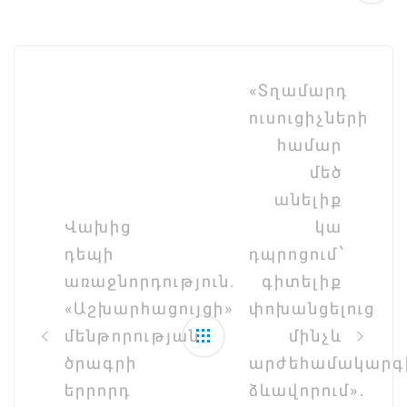
Post
navigation
«Տղամարդ
ուսուցիչների
համար
մեծ
անելիք
Վախից
կա
դեպի
դպրոցում՝
առաջնորդություն.
գիտելիք
«Աշխարհացույցի»
փոխանցելուց
մենթորության
մինչև
ծրագրի
արժեհամակարգ
երրորդ
ձևավորում»․