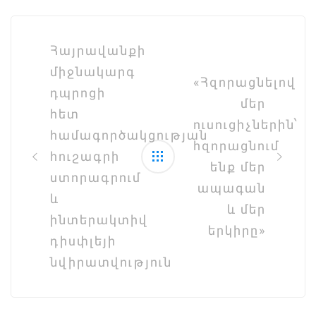
Post
navigation
Հայրավանքի
միջնակարգ
«Հզորացնելով
դպրոցի
մեր
հետ
ուսուցիչներին՝
համագործակցության
հզորացնում
հուշագրի
ենք մեր
ստորագրում
ապագան
և
և մեր
ինտերակտիվ
երկիրը»
դիսփլեյի
նվիրատվություն