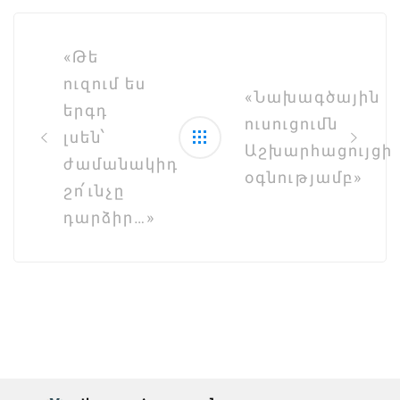
Post
navigation
«Թե
ուզում ես
«Նախագծային
երգդ
ուսուցումն
լսեն՝
Աշխարհացույցի
ժամանակիդ
օգնությամբ»
շո՛ւնչը
դարձիր…»