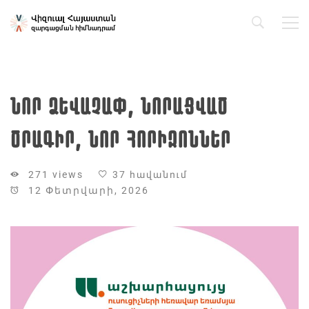
ՆՈՐ ՁԵՎԱՉԱՓ, ՆՈՐԱՑՎԱԾ
ԾՐԱԳԻՐ, ՆՈՐ ՀՈՐԻԶՈՆՆԵՐ
271 views
37 հավանում
12 Փետրվարի, 2026