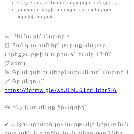
ձեռք բերելու ժամանակակից գործիքներ,
դառնալու «Աշխարհացույց» համայնքի
ակտիվ անդամ։
📅 Մեկնարկ՝ մարտի 4
⏰ Հանդիպումներ՝ յուրաքանչյուր
չորեքշաբթի և ուրբաթ՝ ժամը 17:00
(Zoom)
📝 Գրանցվելու վերջնաժամկետ՝ մարտի 1
🔗 Գրանցում՝
https://forms.gle/soJLNJ61zdHdbrSi6
🧰 Ինչ կստանաք ծրագրից՝
✔ «Աշխարհացույց» հարթակի կիրառման
բազային և գործնական հմտություններ,