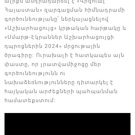
ալիքն անդրադարձել է «Վիզուալ
Հայաստան» զարգացման հիմնադրամի
գործունեությանը՝ ներկայացնելով
«Աշխարհացույց» կրթական հարթակը և
«Սմարթ-Էկրաններ Աշխարհացույցի
դպրոցներին 2024» մրցութային
ծրագիրը։ Ուրախալի է հատկապես այն
փաստը, որ լրատվամիջոցը մեր
գործունեությունն ու
նախաձեռնությունները դիտարկել է
հայկական արժեքների պահպանման
համատեքստում։