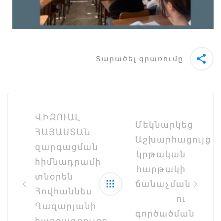
Տարածել գրառումը
Post
navigation
ՎԻԶՈՒԱԼ
Մեկնարկեց
ՀԱՅԱՍՏԱՆ
Աշխարհացույց
զարգացման
կրթական
հիմնադրամի
հարթակի
տնօրեն
ճանաչման
Հովհաննես
ու
Ղազարյանի
գործածման
հարցազրույցը