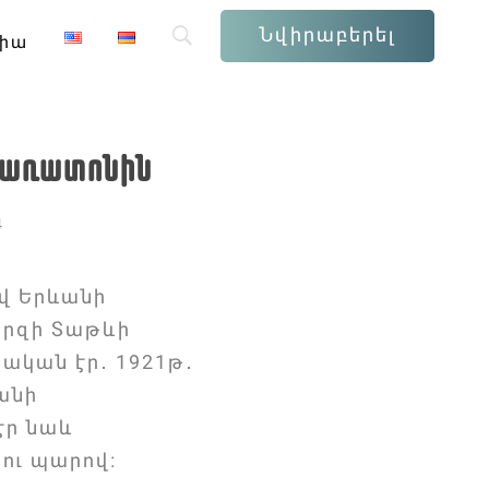
Նվիրաբերել
իա
փառատոնին
4
վ Երևանի
արզի Տաթևի
շական էր․ 1921թ․
անի
էր նաև
ու պարով։