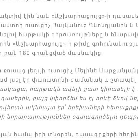
կտիվ էին նաև «Աշխարհացույց»-ի դասասե
ստող ուսուցիչ Հայկանուշ Ղևոնդյանին և
ցնելով հարթակի գործառույթները և հնարավո
ին «Աշխարհացույց»-ի թիմը գոհունակութ
լի քան 180 գրանցված մասնակից։
 ռուսաց լեզվի ուսուցիչ Մելինե Սարջանյա
ամ լսել էր փառատոնի ժամանակ և շտապել
ասկացա, հարթակն ավելի շատ կիրառելի է
ասերին, բայց կփորձեմ ես էլ որևէ ձևով նե
ովհետև ակնհայտ էր՝ երեխաների հետաքրք
սի նորարարություններ օգտագործելու դեպքո
ան համալիրի տնօրեն, դասագրքերի հեղի