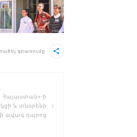
րածել գրառումը
լ Հայաստան»-ի
կցի և տնօրենի
նի ավագ դպրոց