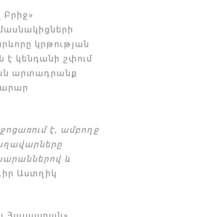
 Բրիջ»
 մասնակիցների
արևորը կրթության
ն է կենդանի շփում
ական արտադրանք
րարար
ցառում է, ամբողջ
 տաղավարները
ասարաններով և
դիր Աստղիկ
լ Հայաստան»