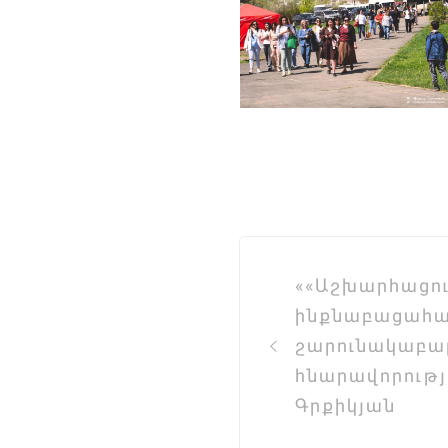
Post
««Աշխարհացու
navigation
ինքնաբացահա
շարունակաբար
հնարավորությո
Գրքիկյան