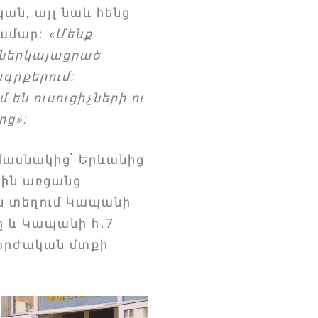
ան, այլ նաև հենց
համար։
«Մենք
ր ներկայացրած
գրքերում։
ն ուսուցիչների ու
ոց»։
մասնակից՝ Երևանից
տին առցանց
ն տեղում
Կապանի
ը և Կապանի հ․7
վարժական մտքի