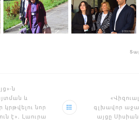
Տա
յց»-ն
յտման և
«Վիզուա
 կրթվելու նոր
գլխավոր աջա
ւն է»․ Լաուրա
այցը Սիսիա