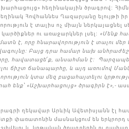
շխարհացույց» հեղինակային ծրագրով։ Հիմ
հեղինակ Հովհաննես Ղազարյանը ելույթի իր 
ություն է տալիս ոչ միայն ներկայացնել 
 կարծիքներ ու առաջարկներ լսել։
«Մենք հա
մատն է, որը հնարավորություն է տալու մեր
վագույնը։ Բայց դրա համար նախ անհրաժե
, որը, հավատացե՛ք, անսահման է։ Պարզապ
նելու ճիշտ ճանապարհը, և այդ առումով Մ
ություն կտա մեզ բացահայտելու կրթությա
ահ ենք՝ «Աշխարհացույց» ծրագիրն է»,-
ասա
ծրագրի ղեկավար Արևիկ Ավետիսյանն էլ հավ
քի փառատոնին մասնակցում են երկրորդ ա
 շփվելու և կրթական ծրագրերին ու գափա