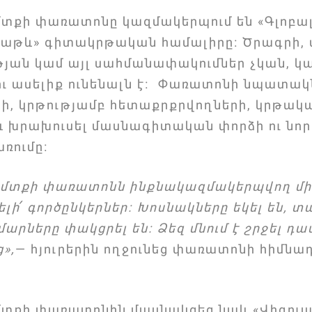
քի փառատոնը կազմակերպում են «Գլոբալ
Տաթև» գիտակրթական համալիրը։ Ծրագրի,
յան կամ այլ սահմանափակումներ չկան, կ
 ու ասելիք ունենալն է։ Փառատոնի նպատակ
երի, կրթությամբ հետաքրքրվողների, կրթ
 և խրախուսել մասնագիտական փորձի ու նո
ռումը։
տքի փառատոնն ինքնակազմակերպվող միջո
րելի՛ գործընկերներ։ Խոսնակները եկել են,
արները փակցրել են։ Ձեզ մնում է շրջել դ
ց»,
— հյուրերին ողջունեց փառատոնի հիմնա
տքի փառատոնին մասնակցեց նաև «Վիզուա