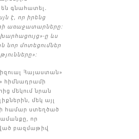
 են գնահատել․
 է, որ իրենց
րտի առաջատարները։
շխարհացույց»-ը ևս
ն նոր մոտեցումներ
թյունները»։
իզուալ Հայաստան»
ն» հիմնադրամի
ից մեկում նրան
իքներին, մեկ այլ
րի համար ստեղծած
գամանքը, որ
ցված բազմաթիվ