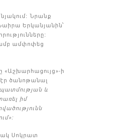
նյակում։ Նրանք
 Նաիրա Երկանյանին՝
րությունները։
յամբ ամփոփեց
նը «Աշխարհացույց»-ի
 էր ծանոթանալ
 պատմության և
րառել իմ
րվածությունն
ւմ»։
նակ Սոկրատ