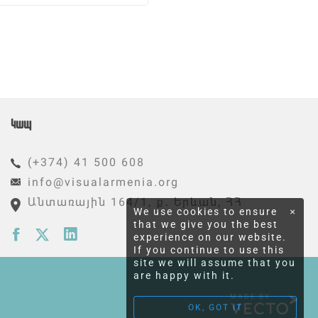
Կապ
(+374) 41 500 608
info@visualarmenia.org
Անտառային 164/1, ք․ Երևան, ՀՀ
We use cookies to ensure
×
that we give you the best
experience on our website.
If you continue to use this
site we will assume that you
are happy with it.
MADE BY
OK, GOT IT